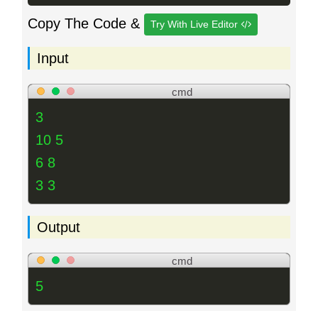
Copy The Code &
Try With Live Editor
Input
cmd
3
10 5
6 8
3 3
Output
cmd
5