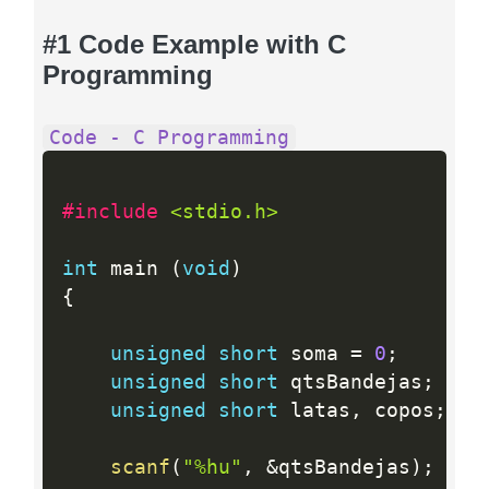
#1 Code Example with C
Programming
Code - C Programming
#include 
<stdio.h>
int
 main 
(
void
)
{
unsigned
short
 soma 
=
0
;
unsigned
short
 qtsBandejas
;
unsigned
short
 latas
,
 copos
;
scanf
(
"%hu"
,
&
qtsBandejas
)
;