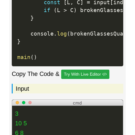
const
[
L
,
 C
]
=
 input
[
index
]
if
(
L 
>
 C
)
 brokenGlassesQua
}
	console
.
log
(
brokenGlassesQuanti
}
main
(
)
Copy The Code &
Try With Live Editor
Input
cmd
3
10 5
6 8