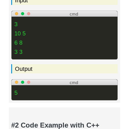
Input
cmd
3
10 5
6 8
3 3
Output
cmd
5
#2 Code Example with C++