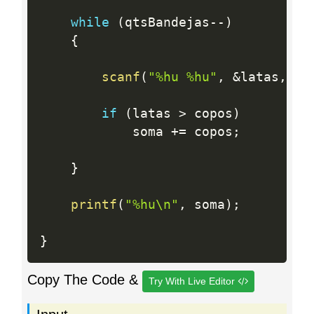
while
(
qtsBandejas
--
)
{
scanf
(
"%hu %hu"
,
&
latas
,
&
c
if
(
latas 
>
 copos
)
			soma 
+
=
 copos
;
}
printf
(
"%hu\n"
,
 soma
)
;
}
Copy The Code &
Try With Live Editor