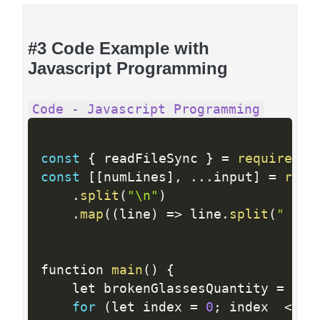
#3 Code Example with
Javascript Programming
Code - Javascript Programming
const
{
 readFileSync 
}
=
require
(
"f
const
[
[
numLines
]
,
.
.
.
input
]
=
read
.
split
(
"\n"
)
.
map
(
(
line
)
=
>
 line
.
split
(
" "
,
function 
main
(
)
{
	let brokenGlassesQuantity 
=
0
for
(
let index 
=
0
;
 index  
<
  n