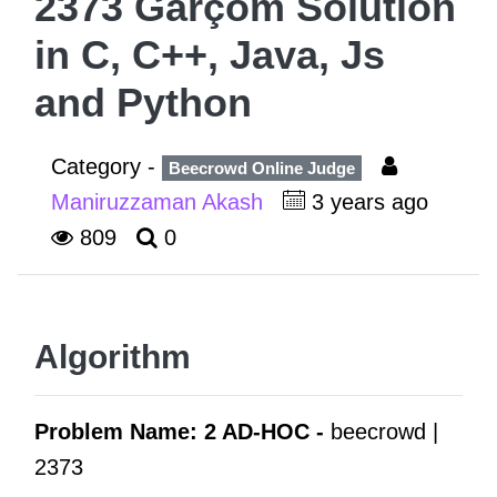
2373 Garçom Solution
in C, C++, Java, Js
and Python
Category -
Beecrowd Online Judge
Maniruzzaman Akash
3 years ago
809
0
Algorithm
Problem Name: 2 AD-HOC -
beecrowd |
2373