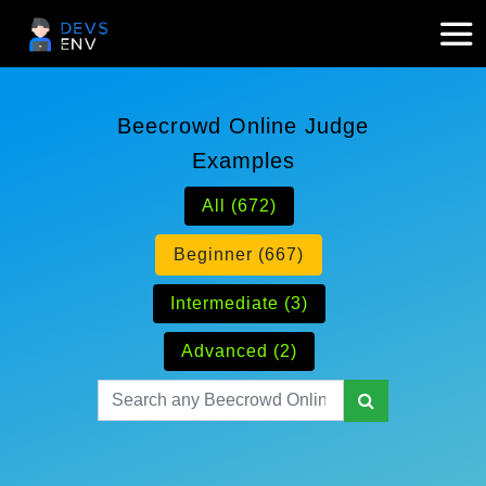
Beecrowd Online Judge
Examples
All (672)
Beginner (667)
Intermediate (3)
Advanced (2)