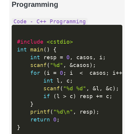
Programming
Code - C++ Programming
#include 
<cstdio>
int
main
(
)
{
int
 resp 
=
0
,
 casos
,
 i
;
scanf
(
"%d"
,
&
casos
)
;
for
(
i 
=
0
;
 i  
<
  casos
;
 i
++
)
{
int
 l
,
 c
;
scanf
(
"%d %d"
,
&
l
,
&
c
)
;
if
(
l 
>
 c
)
 resp 
+
=
 c
;
}
printf
(
"%d\n"
,
 resp
)
;
return
0
;
}