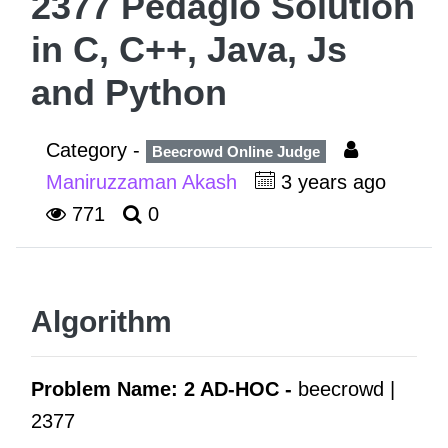
2377 Pedágio Solution
in C, C++, Java, Js
and Python
Category -
Beecrowd Online Judge
Maniruzzaman Akash
3 years ago
771
0
Algorithm
Problem Name: 2 AD-HOC -
beecrowd |
2377