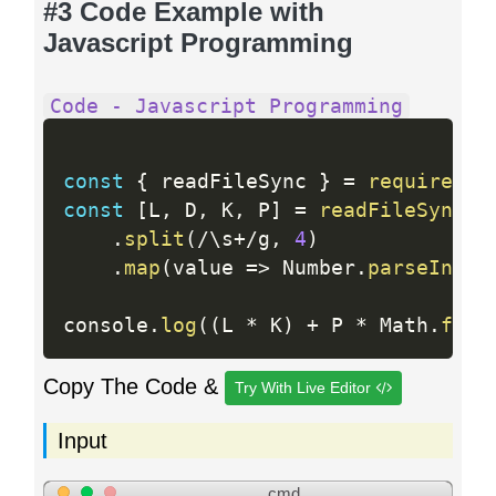
#3 Code Example with
Javascript Programming
Code - Javascript Programming
const
{
 readFileSync 
}
=
require
(
"f
const
[
L
,
 D
,
 K
,
 P
]
=
readFileSync
(
"
.
split
(
/
\s
+
/
g
,
4
)
.
map
(
value 
=
>
 Number
.
parseInt
(
v
console
.
log
(
(
L 
*
 K
)
+
 P 
*
 Math
.
floo
Copy The Code &
Try With Live Editor
Input
cmd