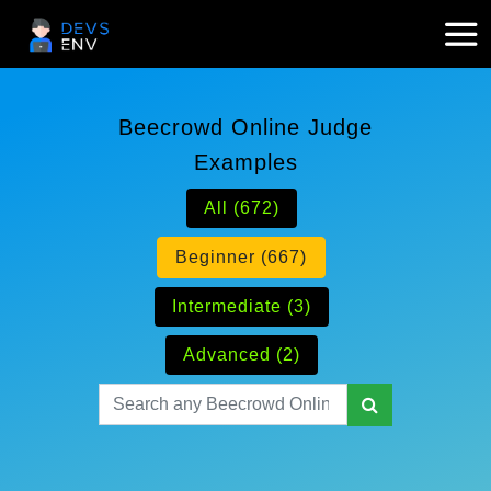
Beecrowd Online Judge
Examples
All (672)
Beginner (667)
Intermediate (3)
Advanced (2)