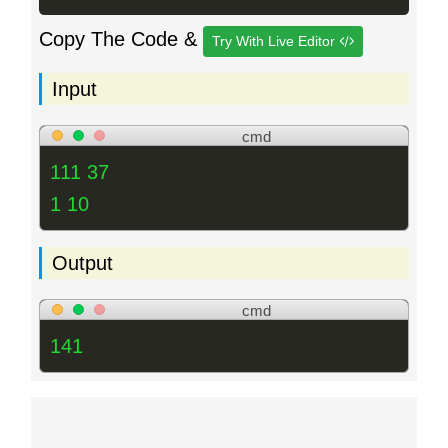
Copy The Code &
Try With Live Editor
Input
cmd
111 37
1 10
Output
cmd
141