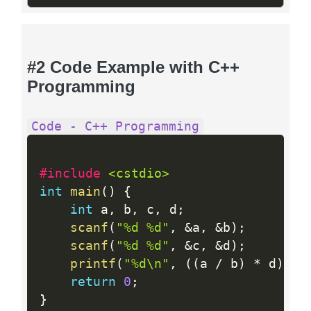
#2 Code Example with C++
Programming
Code - C++ Programming
#include 
<cstdio>
int
main
(
)
{
int
 a
,
 b
,
 c
,
 d
;
scanf
(
"%d %d"
,
&
a
,
&
b
)
;
scanf
(
"%d %d"
,
&
c
,
&
d
)
;
printf
(
"%d\n"
,
(
(
a 
/
 b
)
*
 d
)
+
 
return
0
;
}