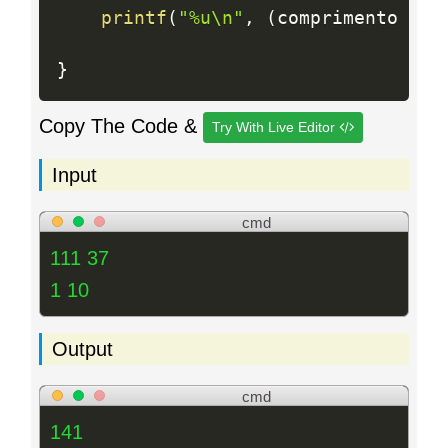
printf
(
"%u\n"
,
(
comprimento 
*
 c
}
Copy The Code &
Try With Live Editor
Input
cmd
111 37
1 10
Output
cmd
141