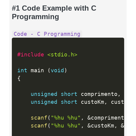
#1 Code Example with C
Programming
Code - C Programming
#include 
<stdio.h>
int
 main 
(
void
)
{
unsigned
short
 comprimento
,
 dis
unsigned
short
 custoKm
,
 custoPe
scanf
(
"%hu %hu"
,
&
comprimento
,
scanf
(
"%hu %hu"
,
&
custoKm
,
&
cus