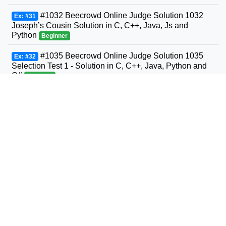
#1032 Beecrowd Online Judge Solution 1032
Ex: #31
Joseph’s Cousin Solution in C, C++, Java, Js and
Python
Beginner
#1035 Beecrowd Online Judge Solution 1035
Ex: #32
Selection Test 1 - Solution in C, C++, Java, Python and
C#
Beginner
#1036 Beecrowd Online Judge Solution 1036
Ex: #33
Bhaskara's Formula Solution in C, C++, Java, Python
and C#
Beginner
#1037 Beecrowd Online Judge Solution 1037
Ex: #34
Interval Solution in C, C++, Java, Python and C#
Beginner
#1038 Beecrowd Online Judge Solution 1038
Ex: #35
Snack Solution in C, C++, Java, Python and C#
Beginner
#1040 Beecrowd Online Judge Solution 1040
Ex: #36
Average 3- Solution in C, C++, Java, Python and C#