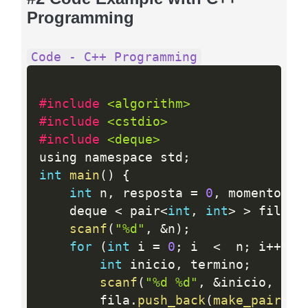
Programming
Code - C++ Programming
#include 
<algorithm>
#include 
<cstdio>
#include 
<deque>
using namespace std
;
int
main
(
)
{
int
 n
,
 resposta 
=
0
,
 momento 
=
    deque 
<
 pair
<
int
,
int
>
>
 fila
;
scanf
(
"%d"
,
&
n
)
;
for
(
int
 i 
=
0
;
 i  
<
  n
;
 i
++
)
{
int
 inicio
,
 termino
;
scanf
(
"%d %d"
,
&
inicio
,
&
te
        fila
.
push_back
(
make_pair
(
te