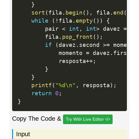
}
sort
(
fila
.
begin
(
)
,
 fila
.
end
(
)
)
;
while
(
!
fila
.
empty
(
)
)
{
        pair 
<
int
,
int
>
 davez 
=
 fi
        fila
.
pop_front
(
)
;
if
(
davez
.
second 
>=
 momento
            momento 
=
 davez
.
first
;
            resposta
++
;
}
}
printf
(
"%d\n"
,
 resposta
)
;
return
0
;
}
Copy The Code &
Try With Live Editor
Input