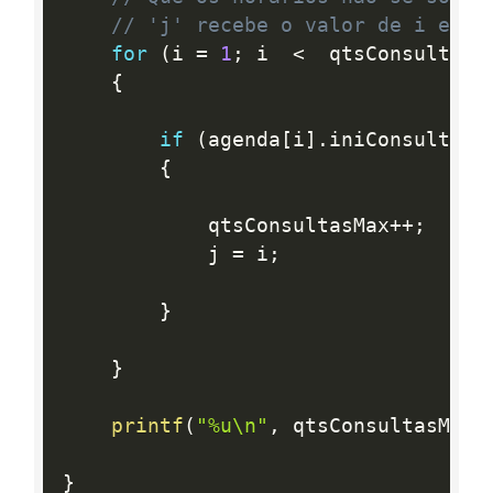
// 'j' recebe o valor de i e se
for
(
i 
=
1
;
 i  
<
  qtsConsultas
;
{
if
(
agenda
[
i
]
.
iniConsulta 
>
{
			qtsConsultasMax
++
;
			j 
=
 i
;
}
}
printf
(
"%u\n"
,
 qtsConsultasMax
)
}