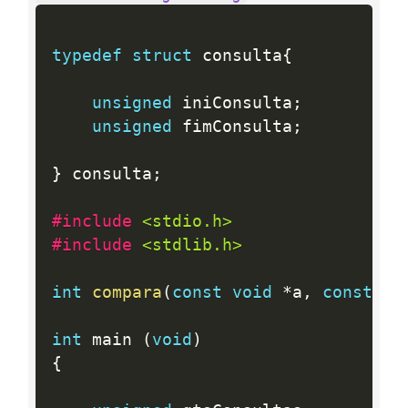
typedef
struct
 consulta
{
unsigned
 iniConsulta
;
unsigned
 fimConsulta
;
}
 consulta
;
#include 
<stdio.h>
#include 
<stdlib.h>
int
compara
(
const
void
*
a
,
const
vo
int
 main 
(
void
)
{