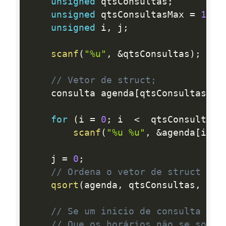
unsigned
 qtsConsultas
;
unsigned
 qtsConsultasMax 
=
1
;
unsigned
 i
,
 j
;
scanf
(
"%u"
,
&
qtsConsultas
)
;
// Vetor de struct;
	consulta agenda
[
qtsConsultas
]
;
for
(
i 
=
0
;
 i  
<
  qtsConsultas
;
scanf
(
"%u %u"
,
&
agenda
[
i
]
.
i
	j 
=
0
;
// Ordena o vetor de struct em 
qsort
(
agenda
,
 qtsConsultas
,
siz
// Se um inicio de consulta for
// Que os horários não se sobre