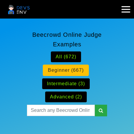
Beecrowd Online Judge
Examples
All (672)
Beginner (667)
Intermediate (3)
Advanced (2)