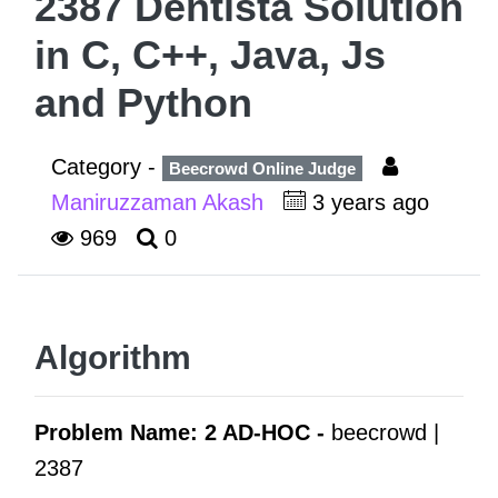
2387 Dentista Solution
in C, C++, Java, Js
and Python
Category -
Beecrowd Online Judge
Maniruzzaman Akash
3 years ago
969
0
Algorithm
Problem Name: 2 AD-HOC -
beecrowd |
2387