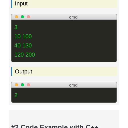
Input
cmd
3
10 100
40 130
120 200
Output
cmd
2
#2 Code Example with C++